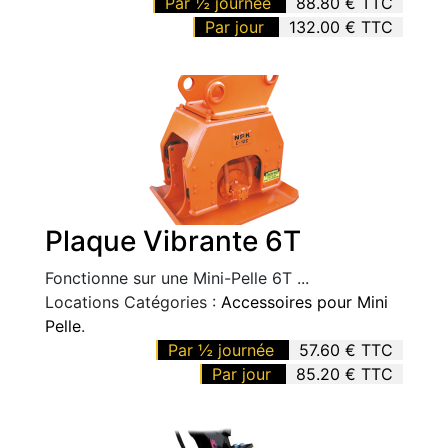
Par ½ journée
88.80 € TTC
Par jour
132.00 € TTC
Plaque Vibrante 6T
Fonctionne sur une Mini-Pelle 6T ...
Locations Catégories :
Accessoires pour Mini
Pelle
.
Par ½ journée
57.60 € TTC
Par jour
85.20 € TTC