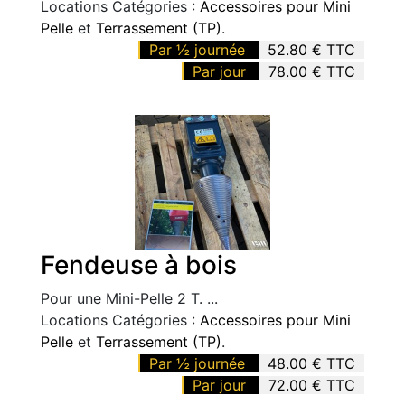
Locations Catégories :
Accessoires pour Mini
Pelle
et
Terrassement (TP)
.
Par ½ journée
52.80 € TTC
Par jour
78.00 € TTC
Fendeuse à bois
Pour une Mini-Pelle 2 T. ...
Locations Catégories :
Accessoires pour Mini
Pelle
et
Terrassement (TP)
.
Par ½ journée
48.00 € TTC
Par jour
72.00 € TTC