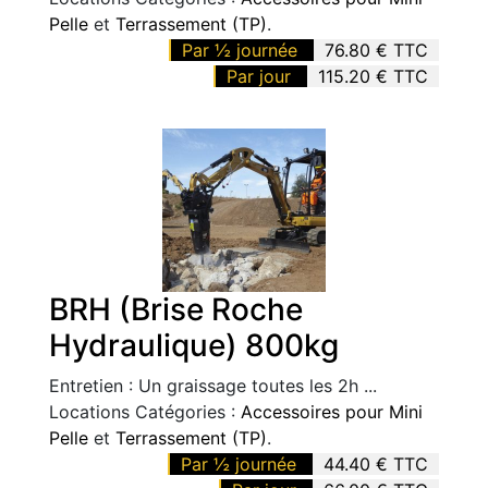
Pelle
et
Terrassement (TP)
.
Par ½ journée
76.80 € TTC
Par jour
115.20 € TTC
BRH (Brise Roche
Hydraulique) 800kg
Entretien : Un graissage toutes les 2h ...
Locations Catégories :
Accessoires pour Mini
Pelle
et
Terrassement (TP)
.
Par ½ journée
44.40 € TTC