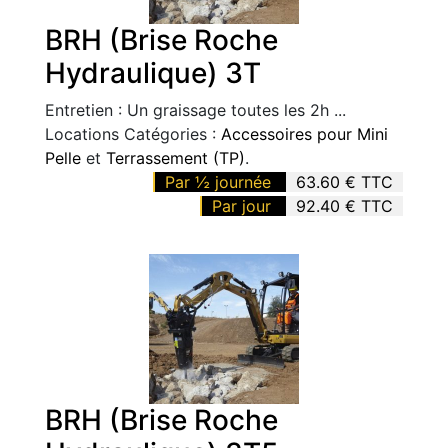
BRH (Brise Roche
Hydraulique) 3T
Entretien : Un graissage toutes les 2h ...
Locations Catégories :
Accessoires pour Mini
Pelle
et
Terrassement (TP)
.
Par ½ journée
63.60 € TTC
Par jour
92.40 € TTC
BRH (Brise Roche