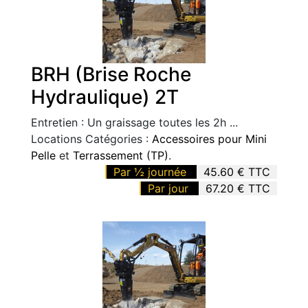
BRH (Brise Roche
Hydraulique) 2T
Entretien : Un graissage toutes les 2h ...
Locations Catégories :
Accessoires pour Mini
Pelle
et
Terrassement (TP)
.
Par ½ journée
45.60 € TTC
Par jour
67.20 € TTC