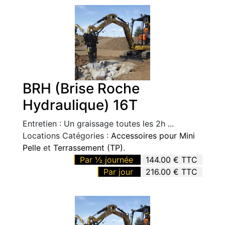
BRH (Brise Roche
Hydraulique) 16T
Entretien : Un graissage toutes les 2h ...
Locations Catégories :
Accessoires pour Mini
Pelle
et
Terrassement (TP)
.
Par ½ journée
144.00 € TTC
Par jour
216.00 € TTC