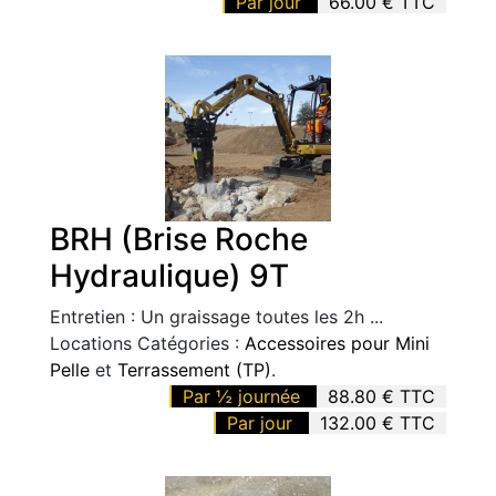
Par jour
66.00 € TTC
BRH (Brise Roche
Hydraulique) 9T
Entretien : Un graissage toutes les 2h ...
Locations Catégories :
Accessoires pour Mini
Pelle
et
Terrassement (TP)
.
Par ½ journée
88.80 € TTC
Par jour
132.00 € TTC