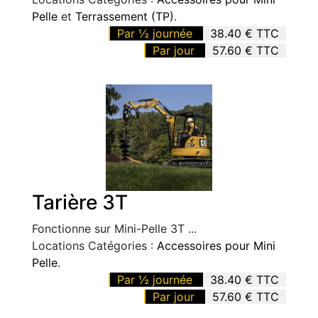
Pelle
et
Terrassement (TP)
.
Par ½ journée
38.40 € TTC
Par jour
57.60 € TTC
Tarière 3T
Fonctionne sur Mini-Pelle 3T ...
Locations Catégories :
Accessoires pour Mini
Pelle
.
Par ½ journée
38.40 € TTC
Par jour
57.60 € TTC