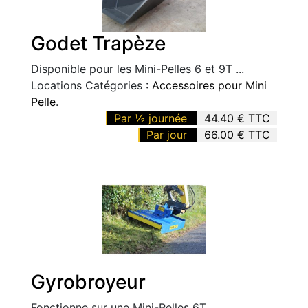
Godet Trapèze
Disponible pour les Mini-Pelles 6 et 9T ...
Locations Catégories :
Accessoires pour Mini
Pelle
.
Par ½ journée
44.40 € TTC
Par jour
66.00 € TTC
Gyrobroyeur
Fonctionne sur une Mini-Pelles 6T ...