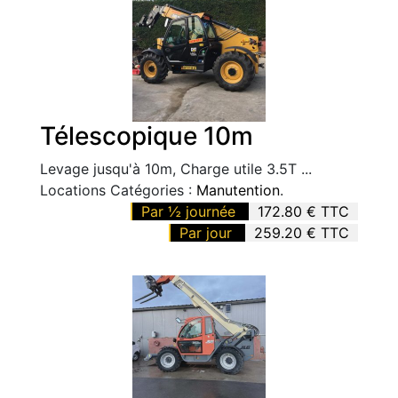
Télescopique 10m
Levage jusqu'à 10m, Charge utile 3.5T ...
Locations Catégories :
Manutention
.
Par ½ journée
172.80 € TTC
Par jour
259.20 € TTC