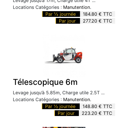
Levage jusqu’à 17m, Charge utile 4T ...
Locations Catégories :
Manutention
.
Par ½ journée
184.80 € TTC
Par jour
277.20 € TTC
Télescopique 6m
Levage jusqu’à 5.85m, Charge utile 2.5T ...
Locations Catégories :
Manutention
.
Par ½ journée
148.80 € TTC
Par jour
223.20 € TTC