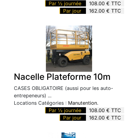
Par ½ journée
108.00 € TTC
Par jour
162.00 € TTC
Nacelle Plateforme 10m
CASES OBLIGATOIRE (aussi pour les auto-
entrepeneurs) ...
Locations Catégories :
Manutention
.
Par ½ journée
108.00 € TTC
Par jour
162.00 € TTC