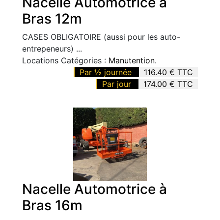
Nacelle Automotrice à
Bras 12m
CASES OBLIGATOIRE (aussi pour les auto-
entrepeneurs) ...
Locations Catégories :
Manutention
.
Par ½ journée
116.40 € TTC
Par jour
174.00 € TTC
Nacelle Automotrice à
Bras 16m