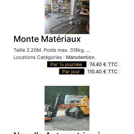
Monte Matériaux
Taille 2.20M. Poids max. 318kg. ...
Locations Catégories :
Manutention
.
Par ½ journée
74.40 € TTC
Par jour
110.40 € TTC