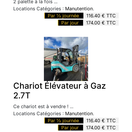
2 palette à la fois ...
Locations Catégories :
Manutention
.
Par ½ journée
116.40 € TTC
Par jour
174.00 € TTC
Chariot Élévateur à Gaz
2.7T
Ce chariot est à vendre ! ...
Locations Catégories :
Manutention
.
Par ½ journée
116.40 € TTC
Par jour
174.00 € TTC