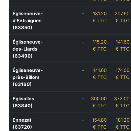
Égliseneuve-
-
181.20
207.60
d’Entraigues
€ TTC
€ TTC
(63850)
Égliseneuve-
-
115.20
141.60
des-Liards
€ TTC
€ TTC
(63490)
Égliseneuve-
-
141.60
174.00
près-Billom
€ TTC
€ TTC
(63160)
Églisolles
-
300.00
372.00
(63840)
€ TTC
€ TTC
Ennezat
-
154.80
181.20
(63720)
€ TTC
€ TTC