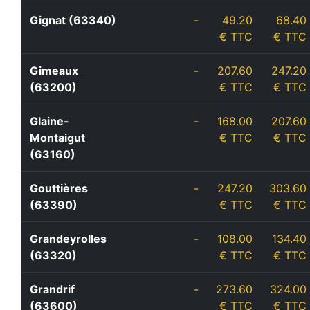
Gignat (63340)
-
49.20
68.40
€ TTC
€ TTC
Gimeaux
-
207.60
247.20
(63200)
€ TTC
€ TTC
Glaine-
-
168.00
207.60
Montaigut
€ TTC
€ TTC
(63160)
Gouttières
-
247.20
303.60
(63390)
€ TTC
€ TTC
Grandeyrolles
-
108.00
134.40
(63320)
€ TTC
€ TTC
Grandrif
-
273.60
324.00
(63600)
€ TTC
€ TTC