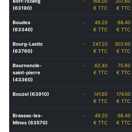
Bort-l'Etang
-
168.00
207.60
(63190)
€ TTC
€ TTC
Boudes
-
49.20
68.40
(63340)
€ TTC
€ TTC
Bourg-Lastic
-
247.20
303.60
(63760)
€ TTC
€ TTC
Bournoncle-
-
62.40
75.60
saint-pierre
€ TTC
€ TTC
(43360)
Bouzel (63910)
-
141.60
174.00
€ TTC
€ TTC
Brassac-les-
-
49.20
68.40
Mines (63570)
€ TTC
€ TTC