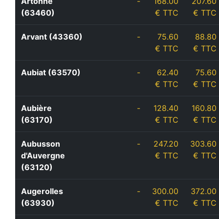
Artonne
-
168.00
207.60
(63460)
€ TTC
€ TTC
Arvant (43360)
-
75.60
88.80
€ TTC
€ TTC
Aubiat (63570)
-
62.40
75.60
€ TTC
€ TTC
Aubière
-
128.40
160.80
(63170)
€ TTC
€ TTC
Aubusson
-
247.20
303.60
d'Auvergne
€ TTC
€ TTC
(63120)
Augerolles
-
300.00
372.00
(63930)
€ TTC
€ TTC