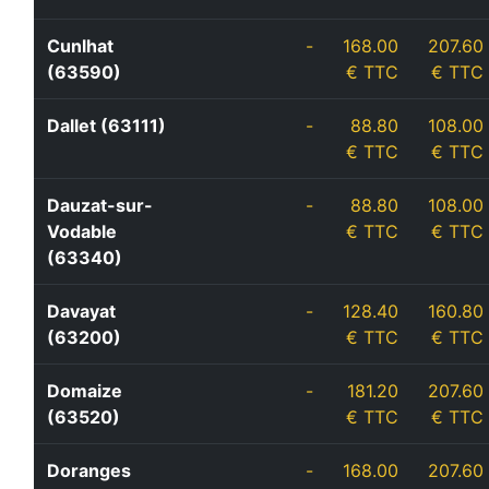
Cunlhat
-
168.00
207.60
(63590)
€ TTC
€ TTC
Dallet (63111)
-
88.80
108.00
€ TTC
€ TTC
Dauzat-sur-
-
88.80
108.00
Vodable
€ TTC
€ TTC
(63340)
Davayat
-
128.40
160.80
(63200)
€ TTC
€ TTC
Domaize
-
181.20
207.60
(63520)
€ TTC
€ TTC
Doranges
-
168.00
207.60