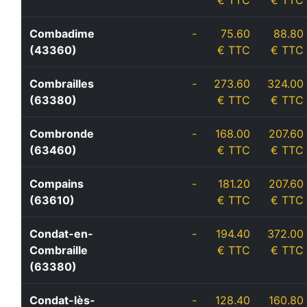
€ TTC
€ TTC
Combadime
-
75.60
88.80
(43360)
€ TTC
€ TTC
Combrailles
-
273.60
324.00
(63380)
€ TTC
€ TTC
Combronde
-
168.00
207.60
(63460)
€ TTC
€ TTC
Compains
-
181.20
207.60
(63610)
€ TTC
€ TTC
Condat-en-
-
194.40
372.00
Combraille
€ TTC
€ TTC
(63380)
Condat-lès-
-
128.40
160.80