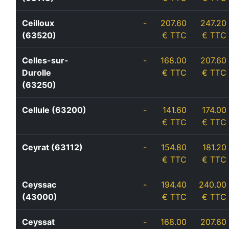
Ceilloux
-
207.60
247.20
(63520)
€ TTC
€ TTC
Celles-sur-
-
168.00
207.60
Durolle
€ TTC
€ TTC
(63250)
Cellule (63200)
-
141.60
174.00
€ TTC
€ TTC
Ceyrat (63112)
-
154.80
181.20
€ TTC
€ TTC
Ceyssac
-
194.40
240.00
(43000)
€ TTC
€ TTC
Ceyssat
-
168.00
207.60