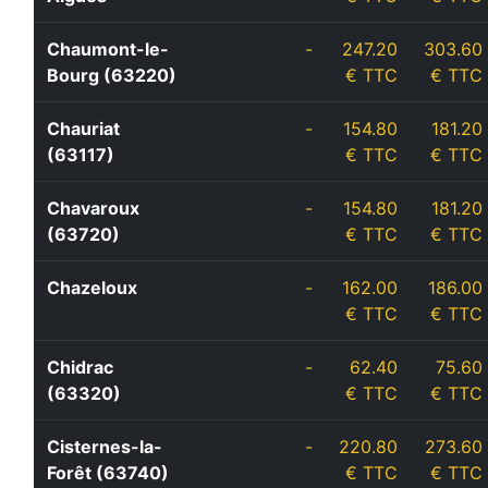
Chaumont-le-
-
247.20
303.60
Bourg (63220)
€ TTC
€ TTC
Chauriat
-
154.80
181.20
(63117)
€ TTC
€ TTC
Chavaroux
-
154.80
181.20
(63720)
€ TTC
€ TTC
Chazeloux
-
162.00
186.00
€ TTC
€ TTC
Chidrac
-
62.40
75.60
(63320)
€ TTC
€ TTC
Cisternes-la-
-
220.80
273.60
Forêt (63740)
€ TTC
€ TTC