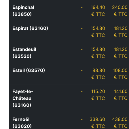
Espinchal
-
194.40
240.00
(63850)
€ TTC
€ TTC
Espirat (63160)
-
154.80
181.20
€ TTC
€ TTC
Estandeuil
-
154.80
181.20
(63520)
€ TTC
€ TTC
Esteil (63570)
-
88.80
108.00
€ TTC
€ TTC
Fayet-le-
-
115.20
141.60
Château
€ TTC
€ TTC
(63160)
Fernoël
-
339.60
438.00
(63620)
€ TTC
€ TTC