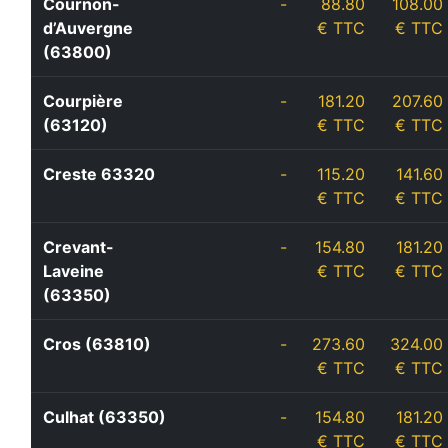
Cournon-
-
88.80
108.00
d’Auvergne
€ TTC
€ TTC
(63800)
Courpière
-
181.20
207.60
(63120)
€ TTC
€ TTC
Creste 63320
-
115.20
141.60
€ TTC
€ TTC
Crevant-
-
154.80
181.20
Laveine
€ TTC
€ TTC
(63350)
Cros (63810)
-
273.60
324.00
€ TTC
€ TTC
Culhat (63350)
-
154.80
181.20
€ TTC
€ TTC