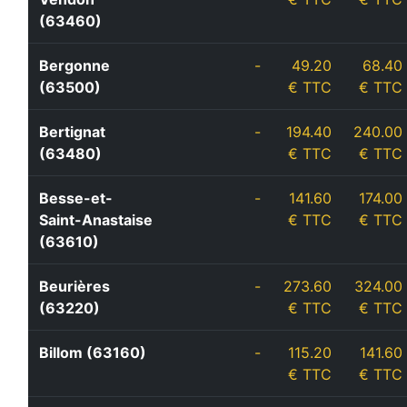
(63460)
Bergonne
-
49.20
68.40
(63500)
€ TTC
€ TTC
Bertignat
-
194.40
240.00
(63480)
€ TTC
€ TTC
Besse-et-
-
141.60
174.00
Saint-Anastaise
€ TTC
€ TTC
(63610)
Beurières
-
273.60
324.00
(63220)
€ TTC
€ TTC
Billom (63160)
-
115.20
141.60
€ TTC
€ TTC