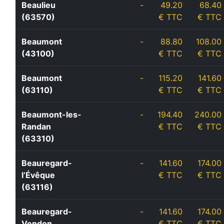
Beaulieu
-
49.20
68.40
(63570)
€ TTC
€ TTC
Beaumont
-
88.80
108.00
(43100)
€ TTC
€ TTC
Beaumont
-
115.20
141.60
(63110)
€ TTC
€ TTC
Beaumont-les-
-
194.40
240.00
Randan
€ TTC
€ TTC
(63310)
Beauregard-
-
141.60
174.00
l’Évêque
€ TTC
€ TTC
(63116)
Beauregard-
-
141.60
174.00
Vendon
€ TTC
€ TTC