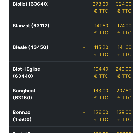
Biollet (63640)
-
273.60
324.00
€ TTC
€ TTC
Blanzat (63112)
-
141.60
174.00
€ TTC
€ TTC
Blesle (43450)
-
115.20
141.60
€ TTC
€ TTC
Blot-l'Eglise
-
194.40
240.00
(63440)
€ TTC
€ TTC
Bongheat
-
168.00
207.60
(63160)
€ TTC
€ TTC
Bonnac
-
126.00
138.00
(15500)
€ TTC
€ TTC