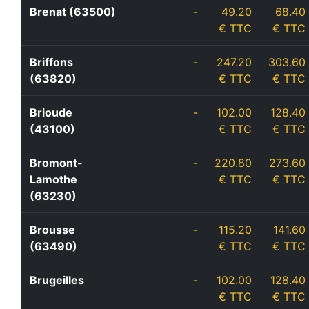
Brenat (63500)
-
49.20
68.40
€ TTC
€ TTC
Briffons
-
247.20
303.60
(63820)
€ TTC
€ TTC
Brioude
-
102.00
128.40
(43100)
€ TTC
€ TTC
Bromont-
-
220.80
273.60
Lamothe
€ TTC
€ TTC
(63230)
Brousse
-
115.20
141.60
(63490)
€ TTC
€ TTC
Brugeilles
-
102.00
128.40
€ TTC
€ TTC