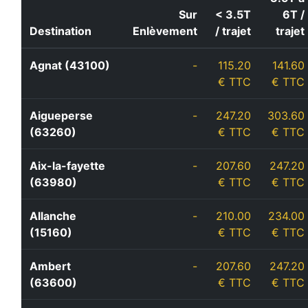
Sur
< 3.5T
6T /
Destination
Enlèvement
/ trajet
trajet
Agnat (43100)
-
115.20
141.60
€ TTC
€ TTC
Aigueperse
-
247.20
303.60
(63260)
€ TTC
€ TTC
Aix-la-fayette
-
207.60
247.20
(63980)
€ TTC
€ TTC
Allanche
-
210.00
234.00
(15160)
€ TTC
€ TTC
Ambert
-
207.60
247.20
(63600)
€ TTC
€ TTC