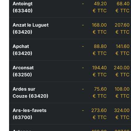
Antoingt
-
49.20
68.40
(63340)
€ TTC
€ TTC
Anzat le Luguet
-
168.00
207.60
(63420)
€ TTC
€ TTC
Apchat
-
88.80
141.60
(63420)
€ TTC
€ TTC
Arconsat
-
194.40
240.00
(63250)
€ TTC
€ TTC
Ardes sur
-
75.60
108.00
Couze (63420)
€ TTC
€ TTC
Ars-les-favets
-
273.60
324.00
(63700)
€ TTC
€ TTC