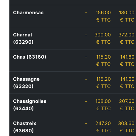
Charmensac
-
156.00
180.00
€ TTC
€ TTC
Charnat
-
300.00
372.00
(63290)
€ TTC
€ TTC
Chas (63160)
-
115.20
141.60
€ TTC
€ TTC
Chassagne
-
115.20
141.60
(63320)
€ TTC
€ TTC
Chassignolles
-
168.00
207.60
(63440)
€ TTC
€ TTC
Chastreix
-
247.20
303.60
(63680)
€ TTC
€ TTC