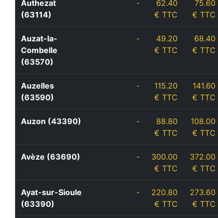
Authezat
-
62.40
75.60
(63114)
€ TTC
€ TTC
Auzat-la-
-
49.20
68.40
Combelle
€ TTC
€ TTC
(63570)
Auzelles
-
115.20
141.60
(63590)
€ TTC
€ TTC
Auzon (43390)
-
88.80
108.00
€ TTC
€ TTC
Avèze (63690)
-
300.00
372.00
€ TTC
€ TTC
Ayat-sur-Sioule
-
220.80
273.60
(63390)
€ TTC
€ TTC