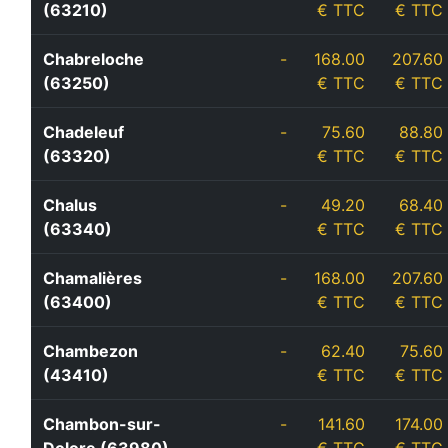
(63210)
€ TTC
€ TTC
Chabreloche
-
168.00
207.60
(63250)
€ TTC
€ TTC
Chadeleuf
-
75.60
88.80
(63320)
€ TTC
€ TTC
Chalus
-
49.20
68.40
(63340)
€ TTC
€ TTC
Chamalières
-
168.00
207.60
(63400)
€ TTC
€ TTC
Chambezon
-
62.40
75.60
(43410)
€ TTC
€ TTC
Chambon-sur-
-
141.60
174.00