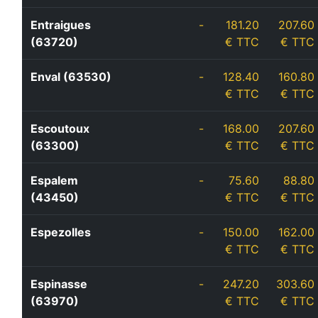
Entraigues
-
181.20
207.60
(63720)
€ TTC
€ TTC
Enval (63530)
-
128.40
160.80
€ TTC
€ TTC
Escoutoux
-
168.00
207.60
(63300)
€ TTC
€ TTC
Espalem
-
75.60
88.80
(43450)
€ TTC
€ TTC
Espezolles
-
150.00
162.00
€ TTC
€ TTC
Espinasse
-
247.20
303.60
(63970)
€ TTC
€ TTC