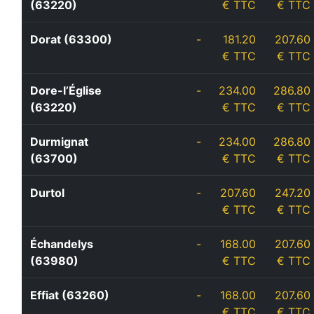
(63220)
€ TTC
€ TTC
Dorat (63300)
-
181.20
207.60
€ TTC
€ TTC
Dore-l’Église
-
234.00
286.80
(63220)
€ TTC
€ TTC
Durmignat
-
234.00
286.80
(63700)
€ TTC
€ TTC
Durtol
-
207.60
247.20
€ TTC
€ TTC
Échandelys
-
168.00
207.60
(63980)
€ TTC
€ TTC
Effiat (63260)
-
168.00
207.60
€ TTC
€ TTC