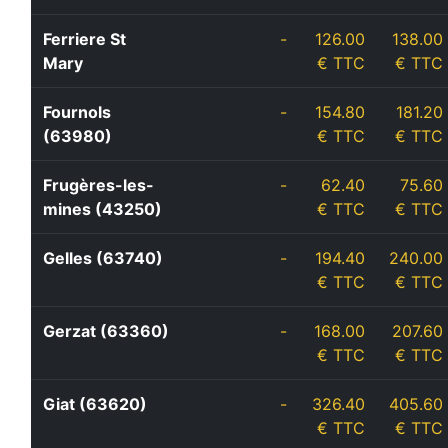
Ferriere St
-
126.00
138.00
Mary
€ TTC
€ TTC
Fournols
-
154.80
181.20
(63980)
€ TTC
€ TTC
Frugères-les-
-
62.40
75.60
mines (43250)
€ TTC
€ TTC
Gelles (63740)
-
194.40
240.00
€ TTC
€ TTC
Gerzat (63360)
-
168.00
207.60
€ TTC
€ TTC
Giat (63620)
-
326.40
405.60
€ TTC
€ TTC