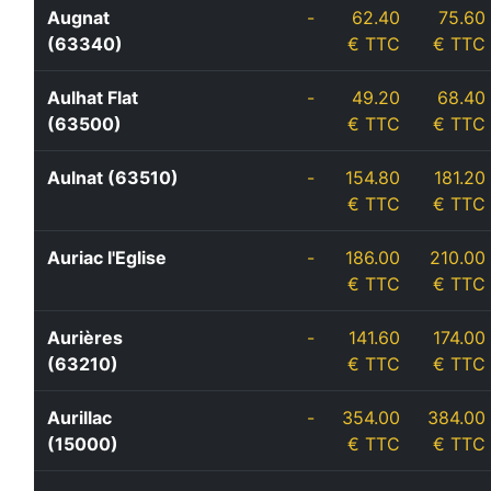
Augnat
-
62.40
75.60
(63340)
€ TTC
€ TTC
Aulhat Flat
-
49.20
68.40
(63500)
€ TTC
€ TTC
Aulnat (63510)
-
154.80
181.20
€ TTC
€ TTC
Auriac l'Eglise
-
186.00
210.00
€ TTC
€ TTC
Aurières
-
141.60
174.00
(63210)
€ TTC
€ TTC
Aurillac
-
354.00
384.00
(15000)
€ TTC
€ TTC