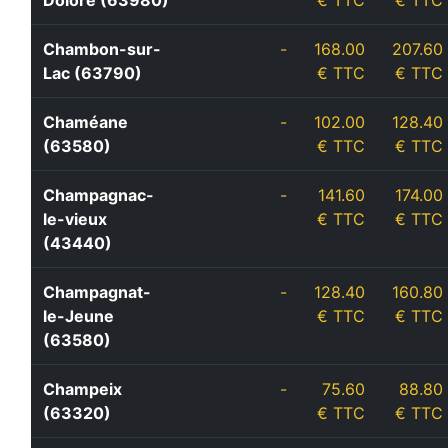
Dolore (63980)
€ TTC
€ TTC
Chambon-sur-
-
168.00
207.60
Lac (63790)
€ TTC
€ TTC
Chaméane
-
102.00
128.40
(63580)
€ TTC
€ TTC
Champagnac-
-
141.60
174.00
le-vieux
€ TTC
€ TTC
(43440)
Champagnat-
-
128.40
160.80
le-Jeune
€ TTC
€ TTC
(63580)
Champeix
-
75.60
88.80
(63320)
€ TTC
€ TTC