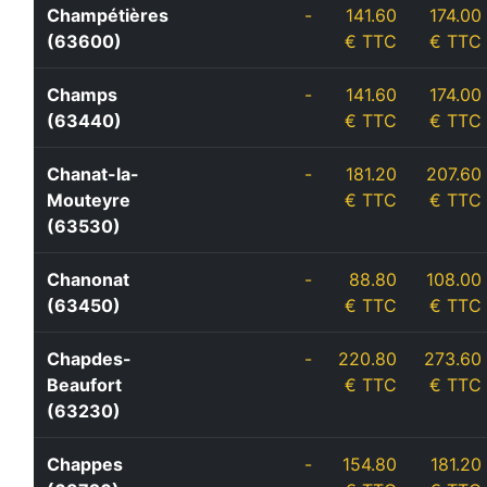
Champétières
-
141.60
174.00
(63600)
€ TTC
€ TTC
Champs
-
141.60
174.00
(63440)
€ TTC
€ TTC
Chanat-la-
-
181.20
207.60
Mouteyre
€ TTC
€ TTC
(63530)
Chanonat
-
88.80
108.00
(63450)
€ TTC
€ TTC
Chapdes-
-
220.80
273.60
Beaufort
€ TTC
€ TTC
(63230)
Chappes
-
154.80
181.20