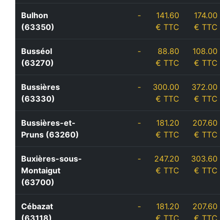
Bulhon
-
141.60
174.00
(63350)
€ TTC
€ TTC
Busséol
-
88.80
108.00
(63270)
€ TTC
€ TTC
Bussières
-
300.00
372.00
(63330)
€ TTC
€ TTC
Bussières-et-
-
181.20
207.60
Pruns (63260)
€ TTC
€ TTC
Buxières-sous-
-
247.20
303.60
Montaigut
€ TTC
€ TTC
(63700)
Cébazat
-
181.20
207.60
(63118)
€ TTC
€ TTC