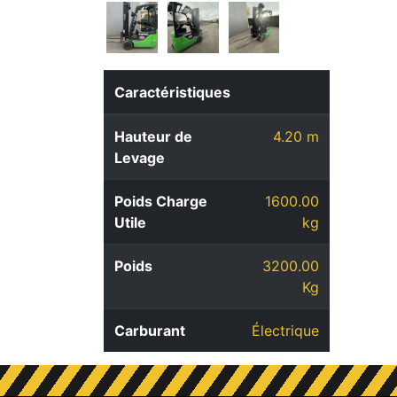
Caractéristiques
Hauteur de
4.20 m
Levage
Poids Charge
1600.00
Utile
kg
Poids
3200.00
Kg
Carburant
Électrique