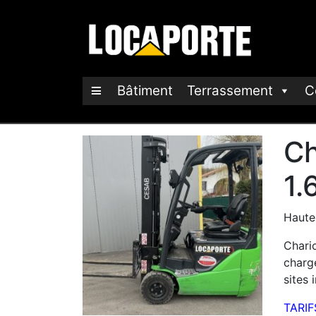
Bâtiment
Terrassement
C
Ch
1.
Haute
Chario
charge
sites 
TARIF