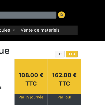
cules
Vente de matériels
que
HT
TTC
108.00 €
162.00 €
TTC
TTC
s
Par ½ journée
Par jour