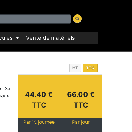
cules
Vente de matériels
HT
TTC
x. Sa
44.40 €
66.00 €
naux.
TTC
TTC
Par ½ journée
Par jour