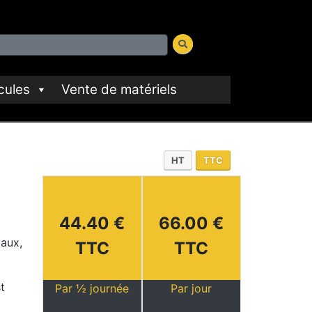
cules
Vente de matériels
HT
TTC
44.40 €
66.00 €
vaux,
TTC
TTC
t
Par ½ journée
Par jour