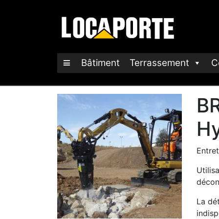
Bâtiment
Terrassement
C
BR
Hy
Entret
Utili
décon
La dét
indis