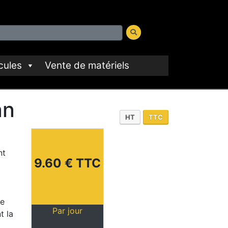
cules
Vente de matériels
an
HT
TTC
nt
9.60 € TTC
le
Par jour
t la