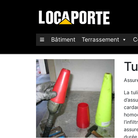
Bâtiment
Terrassement
C
Tu
Assur
La tu
d’assu
cardan
homoci
l’infi
assur
durée