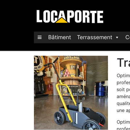
Bâtiment
Terrassement
C
Tr
Optim
profes
soit p
aména
qualit
une a
Optim
profes