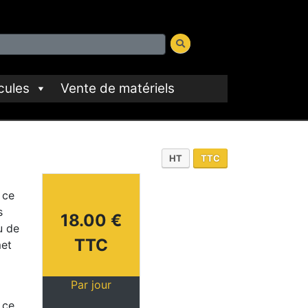
cules
Vente de matériels
HT
TTC
 ce
s
18.00 €
u de
TTC
met
Par jour
 ce