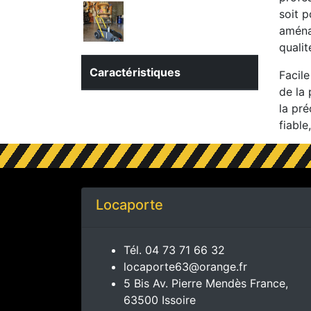
soit p
aména
qualit
Caractéristiques
Facil
de la 
la pré
fiable
Locaporte
Tél.
04 73 71 66 32
locaporte63@orange.fr
5 Bis Av. Pierre Mendès France,
63500 Issoire