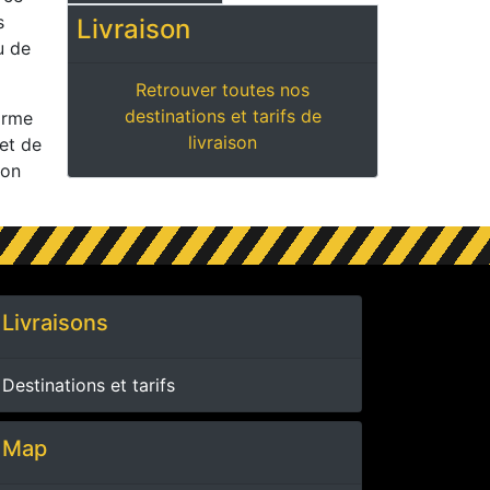
s
Livraison
u de
Retrouver toutes nos
destinations et tarifs de
orme
livraison
 et de
ion
Livraisons
Destinations et tarifs
Map