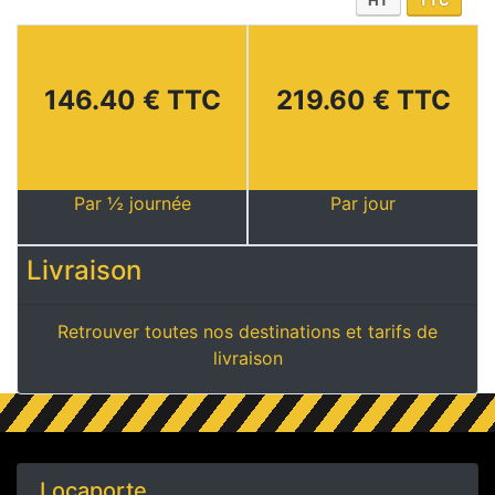
HT
TTC
146.40 € TTC
219.60 € TTC
Par ½ journée
Par jour
Livraison
Retrouver toutes nos destinations et tarifs de
livraison
Locaporte