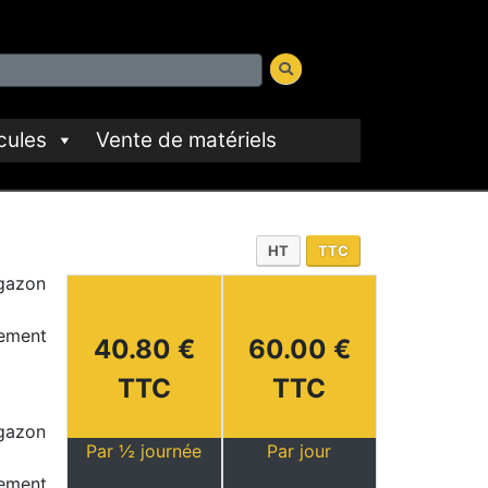
cules
Vente de matériels
HT
TTC
 gazon
pement
40.80 €
60.00 €
TTC
TTC
 gazon
Par ½ journée
Par jour
pement