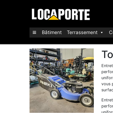
Bâtiment
Terrassement
C
To
Entre
perfo
unifo
vous 
surfac
Entre
perfo
unifo