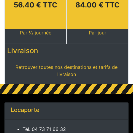
56.40 € TTC
84.00 € TTC
Par ½ journée
Par jour
Livraison
Retrouver toutes nos destinations et tarifs de
livraison
Locaporte
Tél.
04 73 71 66 32