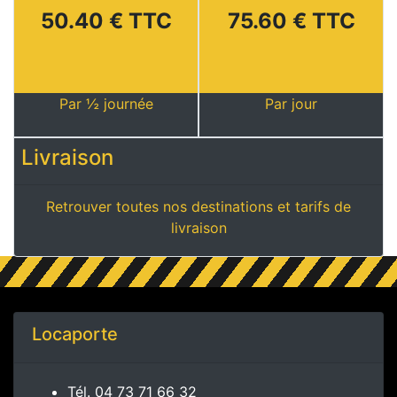
50.40 € TTC
75.60 € TTC
Par ½ journée
Par jour
Livraison
Retrouver toutes nos destinations et tarifs de
livraison
Locaporte
Tél.
04 73 71 66 32