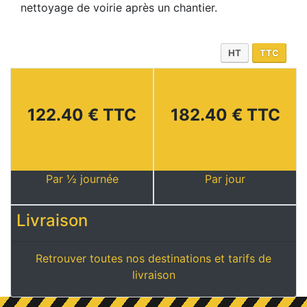
nettoyage de voirie après un chantier.
HT
TTC
122.40 € TTC
182.40 € TTC
Par ½ journée
Par jour
Livraison
Retrouver toutes nos destinations et tarifs de
livraison