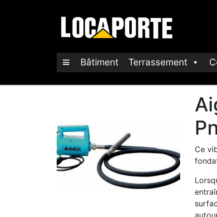
Bâtiment
Terrassement
C
Ai
Pn
Ce vib
fondat
Lorsqu
entraî
surfa
autour