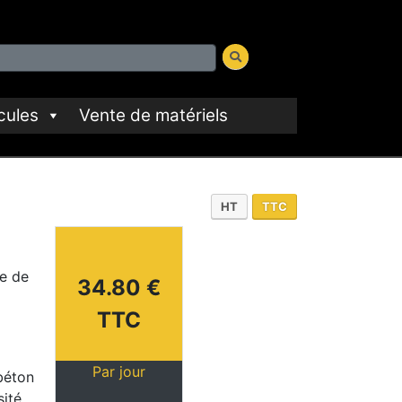
cules
Vente de matériels
HT
TTC
ée de
34.80 €
TTC
Par jour
béton
ité.