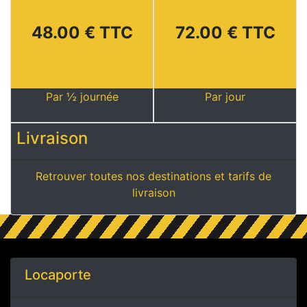
48.00 € TTC
72.00 € TTC
Par ½ journée
Par jour
Livraison
Retrouver toutes nos destinations et tarifs de
livraison
Locaporte