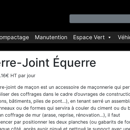
ompactage
Manutention
Espace Vert
Véhi
rre-Joint Équerre
.16€ HT par jour
rre-joint de maçon est un accessoire de maçonnerie qui pe
aliser des coffrages dans le cadre d’ouvrages de constructi
ons, bâtiments, piles de pont…), en tenant serré un assemb
nneaux ou de formes qui servira à couler du ciment ou du 
n coffrage de mur (arase, reprise, rénovation…), il faut
ncer par positionner les deux planches (ou gabarits de f
aque côté, après avoir piqué et nettoyé le support avec un