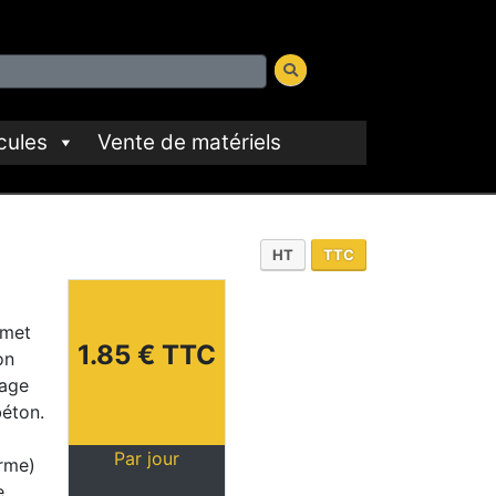
cules
Vente de matériels
HT
TTC
rmet
1.85 € TTC
on
lage
béton.
Par jour
orme)
e