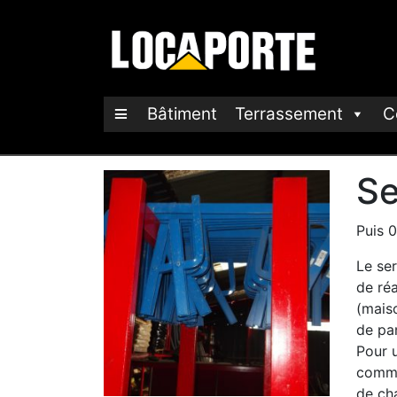
Bâtiment
Terrassement
C
Se
Puis 0
Le se
de ré
(mais
de pa
Pour u
comme
de ch