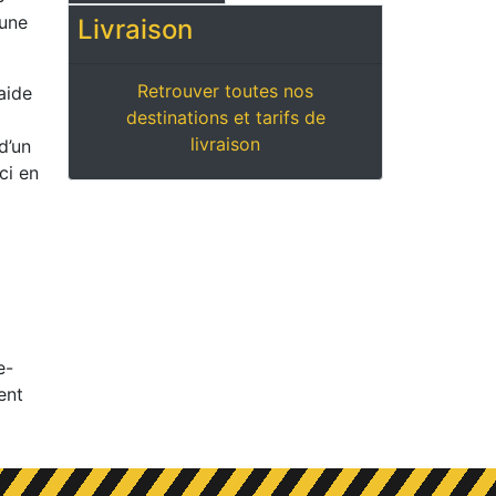
 une
Livraison
Retrouver toutes nos
aide
destinations et tarifs de
livraison
d’un
ci en
e-
ent