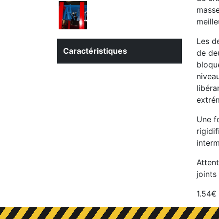
masse
meille
Les d
Caractéristiques
de deu
bloque
niveau
libéra
extrém
Une f
rigidi
interm
Attent
joint
1.54€ 